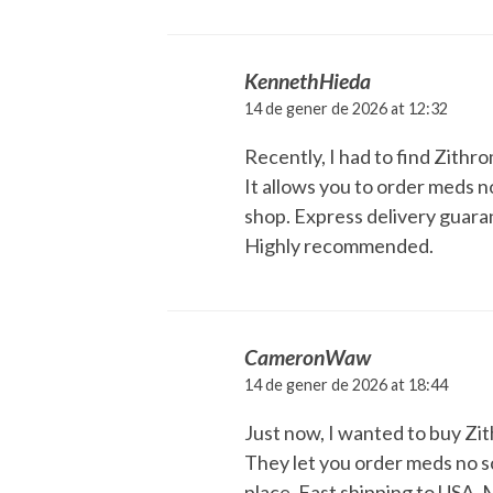
KennethHieda
14 de gener de 2026 at 12:32
Recently, I had to find Zithr
It allows you to order meds no
shop. Express delivery guara
Highly recommended.
CameronWaw
14 de gener de 2026 at 18:44
Just now, I wanted to buy Zi
They let you order meds no scri
place. Fast shipping to USA. 