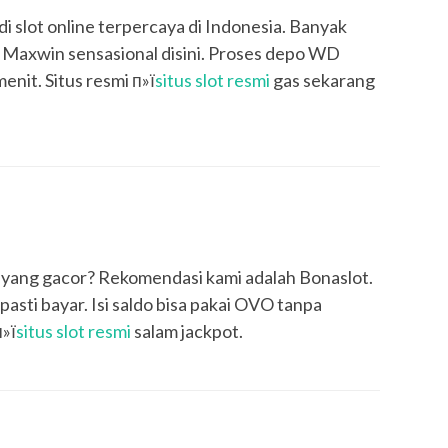
di slot online terpercaya di Indonesia. Banyak
axwin sensasional disini. Proses depo WD
nit. Situs resmi п»ї
situs slot resmi
gas sekarang
lot yang gacor? Rekomendasi kami adalah Bonaslot.
 pasti bayar. Isi saldo bisa pakai OVO tanpa
»ї
situs slot resmi
salam jackpot.