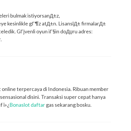
teleri bulmak istiyorsanД±z,
 kesinlikle gГ¶z atД±n. LisanslД± firmalarД±
nceledik. GГјvenli oyun iГ§in doДџru adres:
.
ot online terpercaya di Indonesia. Ribuan member
nsasional disini. Transaksi super cepat hanya
f ï»¿
Bonaslot daftar
gas sekarang bosku.