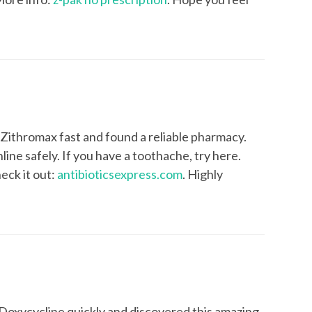
d Zithromax fast and found a reliable pharmacy.
ine safely. If you have a toothache, try here.
eck it out:
antibioticsexpress.com
. Highly
 Doxycycline quickly and discovered this amazing