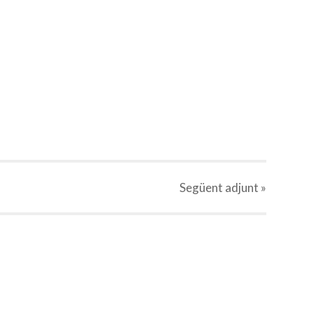
Següent
adjunt
»