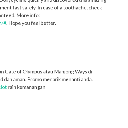
atment fast safely. In case of a toothache, check
anteed. More info:
m/#
. Hope you feel better.
inkan Gate of Olympus atau Mahjong Ways di
gkad dan aman. Promo menarik menanti anda.
slot
raih kemanangan.