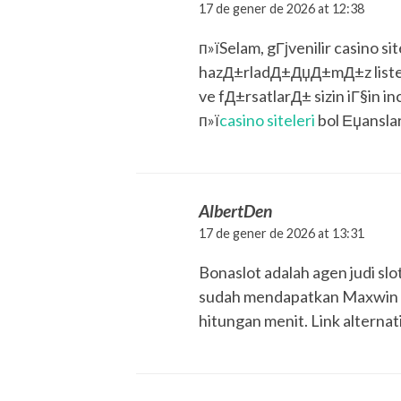
17 de gener de 2026 at 12:38
п»їSelam, gГјvenilir casino si
hazД±rladД±ДџД±mД±z listeye
ve fД±rsatlarД± sizin iГ§in i
п»ї
casino siteleri
bol Еџanslar
AlbertDen
17 de gener de 2026 at 13:31
Bonaslot adalah agen judi sl
sudah mendapatkan Maxwin se
hitungan menit. Link alternati