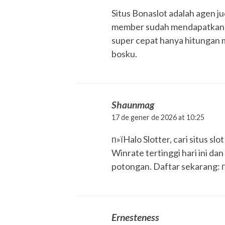
Situs Bonaslot adalah agen ju
member sudah mendapatkan M
super cepat hanya hitungan me
bosku.
Shaunmag
17 de gener de 2026 at 10:25
п»їHalo Slotter, cari situs s
Winrate tertinggi hari ini dan
potongan. Daftar sekarang: п
Ernesteness