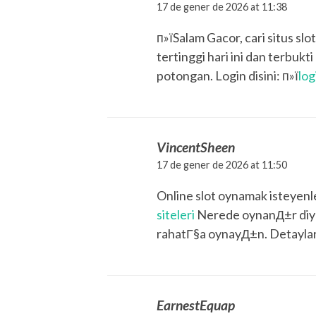
17 de gener de 2026 at 11:38
п»їSalam Gacor, cari situs sl
tertinggi hari ini dan terbuk
potongan. Login disini: п»ї
log
VincentSheen
17 de gener de 2026 at 11:50
Online slot oynamak isteyenler
siteleri
Nerede oynanД±r diye d
rahatГ§a oynayД±n. Detaylar 
EarnestEquap