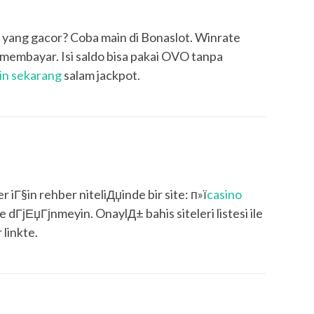
ot yang gacor? Coba main di Bonaslot. Winrate
ti membayar. Isi saldo bisa pakai OVO tanpa
in sekarang
salam jackpot.
 iГ§in rehber niteliДџinde bir site: п»ї
casino
ГјЕџГјnmeyin. OnaylД± bahis siteleri listesi ile
linkte.