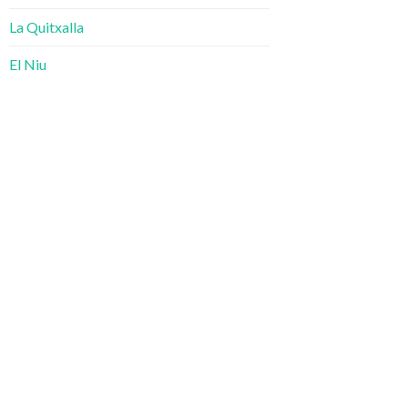
La Quitxalla
El Niu