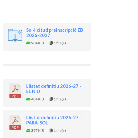
Sol·licitud preinscripció EB
2026-2027
904 KiB
1 file(s)
Llistat definitiu 2026-27 -
EL NIU
404 KiB
1 file(s)
Llistat definitiu 2026-27 -
PARA-SOL
397 KiB
1 file(s)