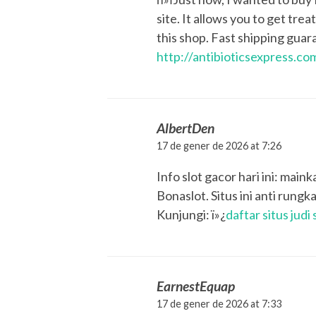
site. It allows you to get tre
this shop. Fast shipping guar
http://antibioticsexpress.co
AlbertDen
17 de gener de 2026 at 7:26
Info slot gacor hari ini: ma
Bonaslot. Situs ini anti run
Kunjungi: ï»¿
daftar situs judi 
EarnestEquap
17 de gener de 2026 at 7:33