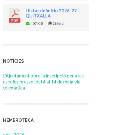
Llistat definitiu 2026-27 -
QUITXALLA
407 KiB
1 file(s)
NOTÍCIES
L’Ajuntament obre la inscripció per a les
escoles bressol del 4 al 14 de maig via
telemàtica
HEMEROTECA
abril 2026