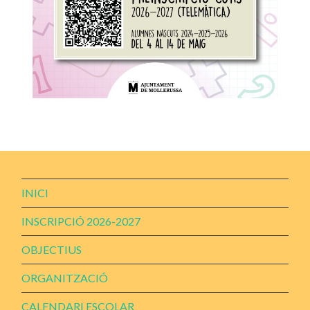
INICI
INSCRIPCIÓ 2026-2027
OBJECTIUS
ORGANITZACIÓ
CALENDARI ESCOLAR