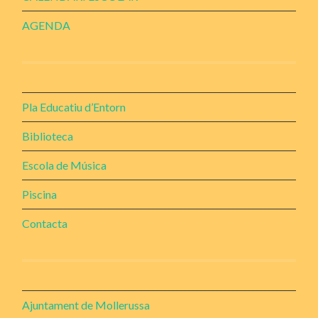
AGENDA
Pla Educatiu d’Entorn
Biblioteca
Escola de Música
Piscina
Contacta
Ajuntament de Mollerussa